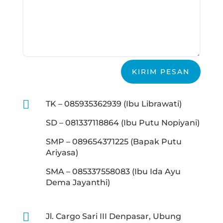
KIRIM PESAN

TK – 085935362939 (Ibu Librawati)
SD – 081337118864 (Ibu Putu Nopiyani)
SMP – 089654371225 (Bapak Putu
Ariyasa)
SMA – 085337558083 (Ibu Ida Ayu
Dema Jayanthi)

Jl. Cargo Sari III Denpasar, Ubung