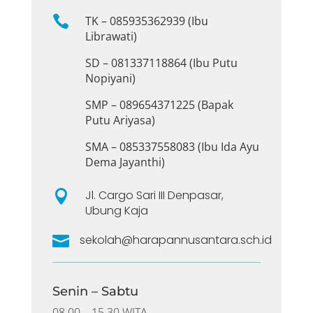

TK – 085935362939 (Ibu
Librawati)
SD – 081337118864 (Ibu Putu
Nopiyani)
SMP – 089654371225 (Bapak
Putu Ariyasa)
SMA – 085337558083 (Ibu Ida Ayu
Dema Jayanthi)

Jl. Cargo Sari III Denpasar,
Ubung Kaja

sekolah@harapannusantara.sch.id
Senin – Sabtu
08.00 – 15.30 WITA